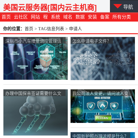
美国云服务器[国内云主机商]
导航
首页
云社区
网站
程
系统
域名
数据
安装
备案
所有分类
你的位置：
首页
> TAG信息列表 > 申请人
深圳市小汽车增量调控管理信
怎么申请电子文件？
息系统中怎么查询？
办理中国探亲签证需要什么文
我公司法人变更，请问法人变
件？
更阿里云备案程序是什么？
中国新护照办理流程是什么？