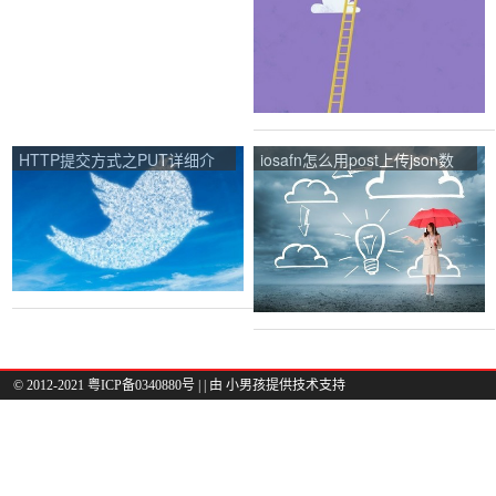
HTTP提交方式之PUT详细介
iosafn怎么用post上传json数
绍及POST和PUT的区别是什
据？
么？
© 2012-2021 粤ICP备0340880号 |
| 由
小男孩
提供技术支持