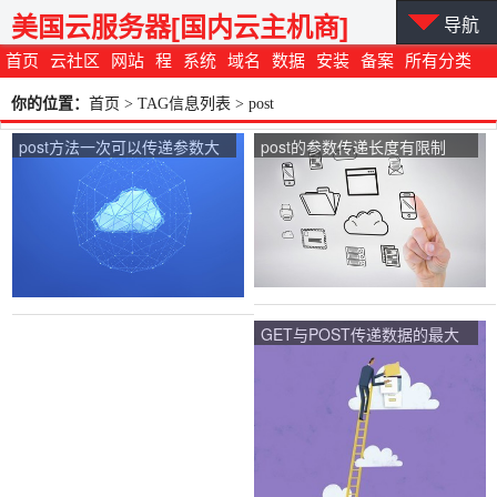
美国云服务器[国内云主机商]
导航
首页
云社区
网站
程
系统
域名
数据
安装
备案
所有分类
你的位置：
首页
> TAG信息列表 > post
post方法一次可以传递参数大
post的参数传递长度有限制
小限制是多少？
吗？
GET与POST传递数据的最大
长度能够达到多少？