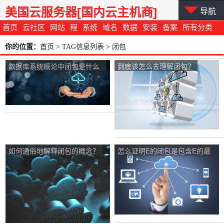
美国云服务器[国内云主机商]
导航
首页
云社区
网站
程
系统
域名
数据
安装
备案
所有分类
你的位置：
首页
> TAG信息列表 > 闭包
数据库系统概论中闭包是什么
到底该怎么去理解闭包？
意思？
如何通俗地解释闭包的概念？
怎么证明E的闭包是包含E的最
小闭集？