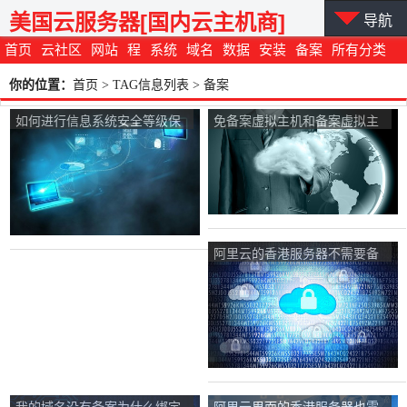
美国云服务器[国内云主机商]
导航
首页
云社区
网站
程
系统
域名
数据
安装
备案
所有分类
你的位置：
首页
> TAG信息列表 > 备案
如何进行信息系统安全等级保
免备案虚拟主机和备案虚拟主
护备案？
机有什么区别？
阿里云的香港服务器不需要备
案吗？
我的域名没有备案为什么绑定
阿里云里面的香港服务器也需