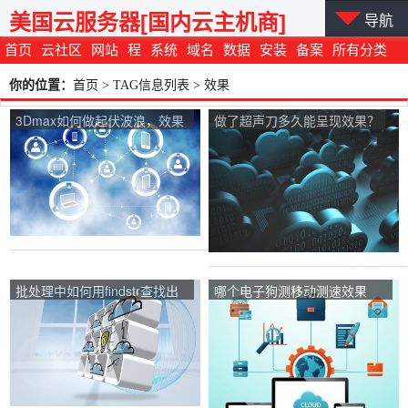
美国云服务器[国内云主机商]
导航
首页
云社区
网站
程
系统
域名
数据
安装
备案
所有分类
你的位置：
首页
> TAG信息列表 > 效果
3Dmax如何做起伏波浪，效果
做了超声刀多久能呈现效果？
如图？
批处理中如何用findstr查找出
哪个电子狗测移动测速效果
空白行？
好？