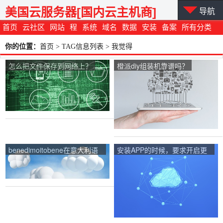
美国云服务器[国内云主机商]
导航
首页
云社区
网站
程
系统
域名
数据
安装
备案
所有分类
你的位置：
首页
> TAG信息列表 > 我觉得
怎么把文件保存到网络上？
橙派diy组装机靠谱吗？
benedimoitobene在意大利语
安装APP的时候，要求开启更
中是什么意思？
多权限，比如读取通讯录权限
等，大家担心吗？有什么想
法？