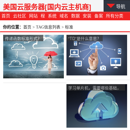
美国云服务器[国内云主机商]
导航
首页
云社区
网站
程
系统
域名
数据
安装
备案
所有分类
你的位置：
首页
> TAG信息列表 > 标准
传递函数标准形式？
“TD”是什么意思？
学习单片机，需要哪些基础，
入门都学哪些东西？