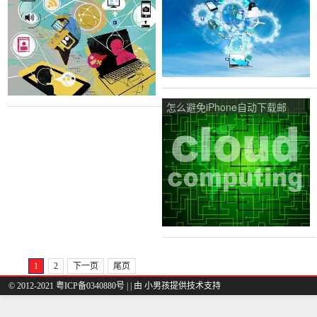
电脑版？
指定在Windows上运行，或者
它包含错误。怎么解决？
怎么避免iPhone自动下载邮
件？
1
2
下一页
尾页
© 2012-2021 粤ICP备0340880号 |
| 由
小男孩
提供技术支持