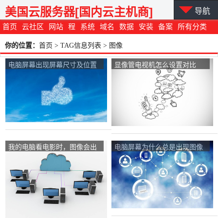
美国云服务器[国内云主机商]
导航
首页
云社区
网站
程
系统
域名
数据
安装
备案
所有分类
你的位置：
首页
> TAG信息列表 > 图像
电脑屏幕出现屏幕尺寸及位置
显像管电视机怎么设置对比
图怎么取？
度、锐度等，图像才能呈现最
佳效果？
我的电脑看电影时，图像会出
电脑屏幕为什么总是出现图像
现锯齿，而且很明显，是什么
自动调整？
原因？