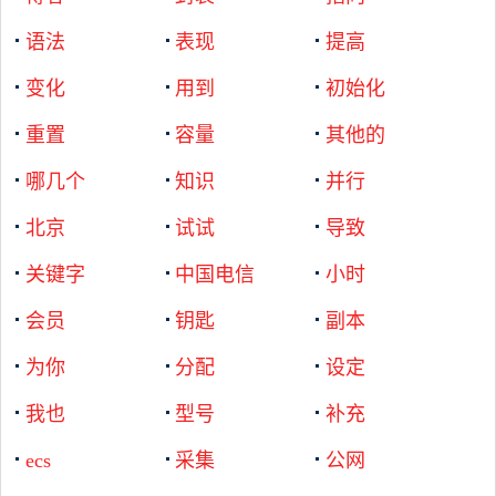
语法
表现
提高
变化
用到
初始化
重置
容量
其他的
哪几个
知识
并行
北京
试试
导致
关键字
中国电信
小时
会员
钥匙
副本
为你
分配
设定
我也
型号
补充
ecs
采集
公网