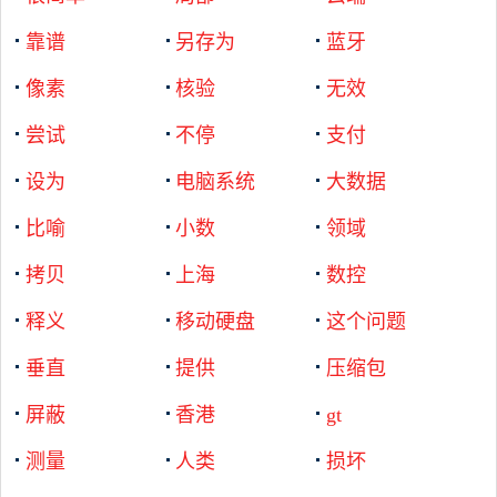
靠谱
另存为
蓝牙
像素
核验
无效
尝试
不停
支付
设为
电脑系统
大数据
比喻
小数
领域
拷贝
上海
数控
释义
移动硬盘
这个问题
垂直
提供
压缩包
屏蔽
香港
gt
测量
人类
损坏