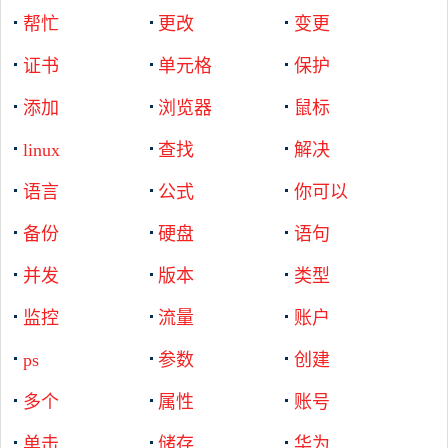
帮忙
更改
变更
证书
单元格
保护
添加
浏览器
鼠标
linux
查找
解决
语言
公式
你可以
备份
硬盘
语句
并发
版本
类型
监控
流量
账户
ps
参数
创建
多个
属性
账号
单击
储存
华为