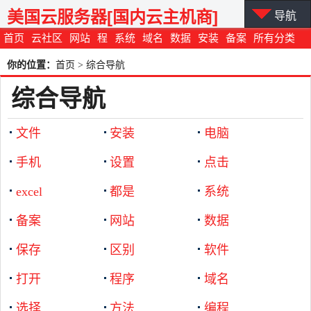
美国云服务器[国内云主机商]
导航
首页
云社区
网站
程
系统
域名
数据
安装
备案
所有分类
你的位置：
首页
>
综合导航
综合导航
文件
安装
电脑
手机
设置
点击
excel
都是
系统
备案
网站
数据
保存
区别
软件
打开
程序
域名
选择
方法
编程