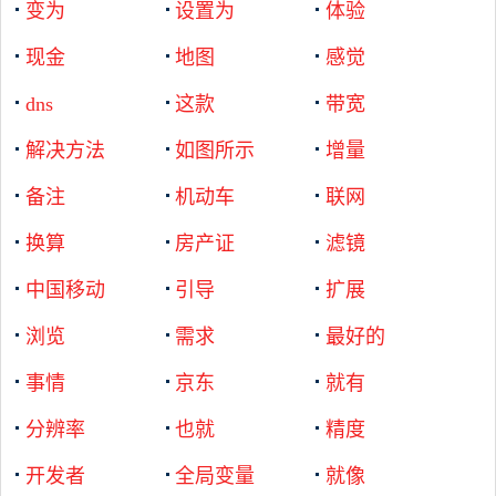
变为
设置为
体验
现金
地图
感觉
dns
这款
带宽
解决方法
如图所示
增量
备注
机动车
联网
换算
房产证
滤镜
中国移动
引导
扩展
浏览
需求
最好的
事情
京东
就有
分辨率
也就
精度
开发者
全局变量
就像