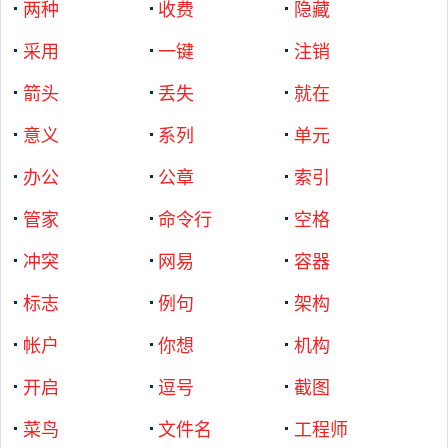
两种
收费
隐藏
采用
一键
注销
箭头
丢失
就在
意义
系列
单元
办公
公章
索引
管家
命令行
空格
冲突
网易
容器
标志
例句
架构
帐户
你想
机构
开启
逗号
截图
菜鸟
文件名
工程师