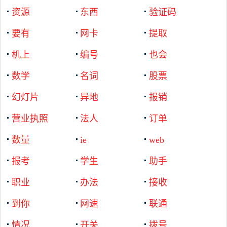
资源
东西
验证码
要有
网卡
提取
机上
编号
也会
数学
名词
股票
幻灯片
异地
报销
营业执照
法人
订单
数量
ie
web
报考
学生
助手
职业
办法
接收
到你
网速
联通
情况
开关
拨号