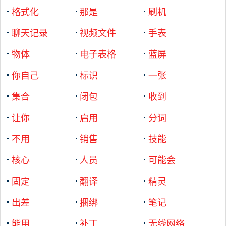
格式化
那是
刷机
聊天记录
视频文件
手表
物体
电子表格
蓝屏
你自己
标识
一张
集合
闭包
收到
让你
启用
分词
不用
销售
技能
核心
人员
可能会
固定
翻译
精灵
出差
捆绑
笔记
能用
补丁
无线网络