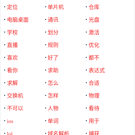
定位
单片机
仓库
电脑桌面
通讯
光盘
学校
划分
激活
直播
规则
优化
喜欢
好了
都不
看你
求助
表达式
求解
怎么
合适
交换机
怎样
物理
不可以
人物
看待
ios
单词
用于
lol
域名解析
捕获