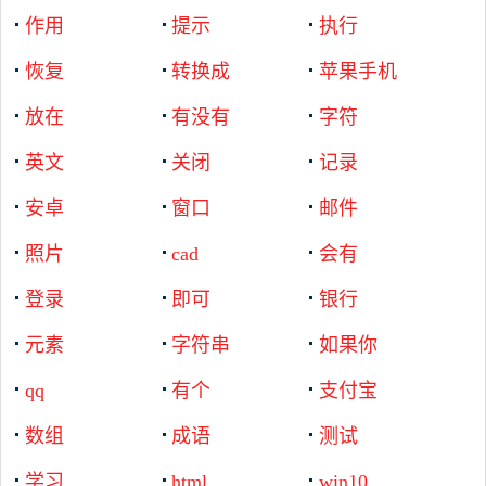
作用
提示
执行
恢复
转换成
苹果手机
放在
有没有
字符
英文
关闭
记录
安卓
窗口
邮件
照片
cad
会有
登录
即可
银行
元素
字符串
如果你
qq
有个
支付宝
数组
成语
测试
学习
html
win10