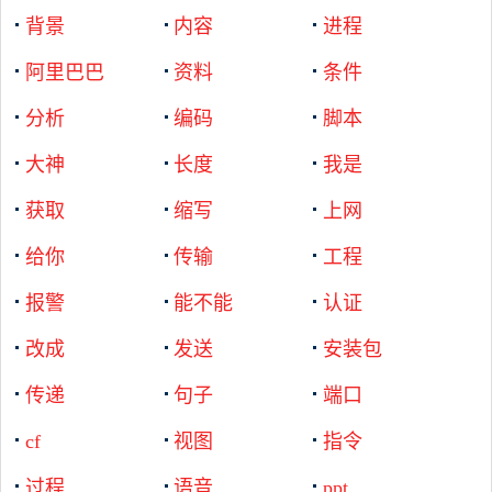
背景
内容
进程
阿里巴巴
资料
条件
分析
编码
脚本
大神
长度
我是
获取
缩写
上网
给你
传输
工程
报警
能不能
认证
改成
发送
安装包
传递
句子
端口
cf
视图
指令
过程
语音
ppt