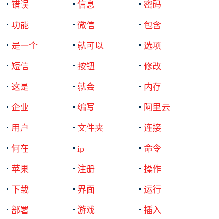
错误
信息
密码
功能
微信
包含
是一个
就可以
选项
短信
按钮
修改
这是
就会
内存
企业
编写
阿里云
用户
文件夹
连接
何在
ip
命令
苹果
注册
操作
下载
界面
运行
部署
游戏
插入