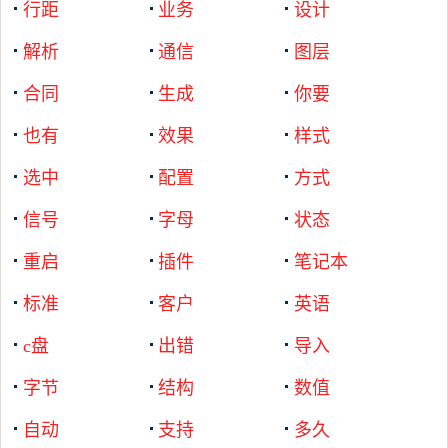
行距
业务
设计
解析
通信
图层
合同
生成
你要
也有
效果
样式
选中
配置
方式
信号
字母
状态
重启
插件
笔记本
标准
客户
英语
c盘
出错
导入
字节
结构
数值
自动
支持
多久