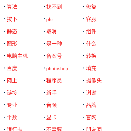
算法
找不到
修复
按下
plc
客服
静态
取消
组件
图形
是一种
什么
电脑主机
备案号
转换
百度
photoshop
填充
网上
程序员
摄像头
链接
新手
谢谢
专业
音频
品牌
个数
显卡
官网
银行卡
不需要
朋友圈