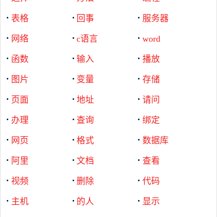
表格
回事
服务器
网络
c语言
word
函数
输入
播放
图片
变量
存储
页面
地址
请问
办理
查询
绑定
网页
格式
数据库
阿里
文档
查看
视频
删除
代码
主机
的人
显示