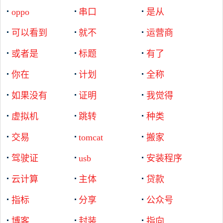
oppo
串口
是从
可以看到
就不
运营商
或者是
标题
有了
你在
计划
全称
如果没有
证明
我觉得
虚拟机
跳转
种类
交易
tomcat
搬家
驾驶证
usb
安装程序
云计算
主体
贷款
指标
分享
公众号
博客
封装
指向