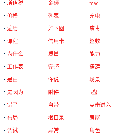
增值税
金额
mac
价格
列表
充电
遍历
如下图
病毒
课程
信用卡
整数
为什么
质量
能力
工作表
完整
搭建
是由
你说
场景
是因为
附件
u盘
错了
自带
点击进入
布局
根目录
房屋
调试
异常
角色