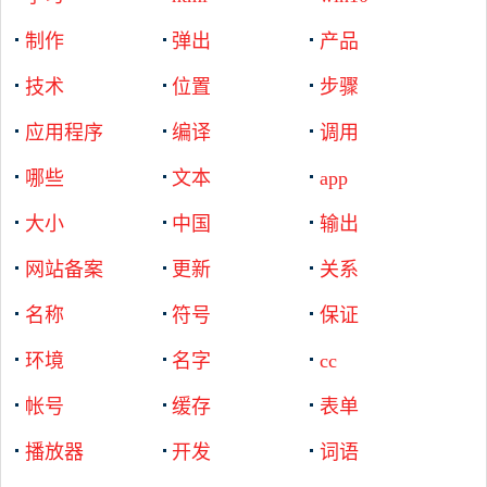
制作
弹出
产品
技术
位置
步骤
应用程序
编译
调用
哪些
文本
app
大小
中国
输出
网站备案
更新
关系
名称
符号
保证
环境
名字
cc
帐号
缓存
表单
播放器
开发
词语