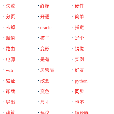
失败
终端
硬件
分页
开通
简单
去掉
oracle
指定
赋值
孩子
是个
路由
变形
镜像
电源
是有
实例
wifi
房管局
好友
验证
改变
python
卸载
变色
同步
导出
尺寸
也不
建筑
建议
编译器