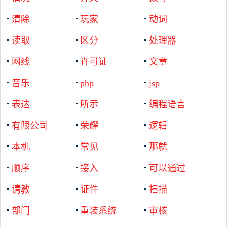
清除
玩家
动词
读取
区分
处理器
网线
许可证
文章
音乐
php
jsp
表达
所示
编程语言
有限公司
荣耀
逻辑
本机
常见
那就
顺序
接入
可以通过
请教
证件
扫描
部门
重装系统
审核