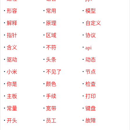
形容
常用
模型
解释
原理
自定义
指针
区域
协议
含义
不符
api
驱动
头条
动态
小米
不见了
节点
你是
颜色
检查
主板
手续
打印
常量
宽带
键盘
开头
员工
故障