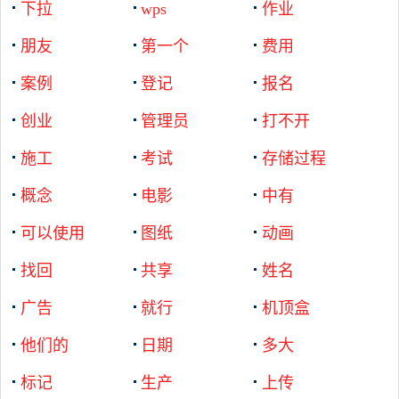
下拉
wps
作业
朋友
第一个
费用
案例
登记
报名
创业
管理员
打不开
施工
考试
存储过程
概念
电影
中有
可以使用
图纸
动画
找回
共享
姓名
广告
就行
机顶盒
他们的
日期
多大
标记
生产
上传